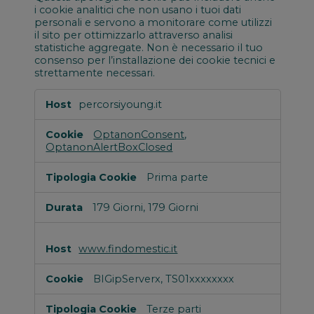
i cookie analitici che non usano i tuoi dati
personali e servono a monitorare come utilizzi
il sito per ottimizzarlo attraverso analisi
statistiche aggregate. Non è necessario il tuo
consenso per l’installazione dei cookie tecnici e
strettamente necessari.
Tecnici
percorsiyoung.it
e
strettamente
OptanonConsent
,
necessari
OptanonAlertBoxClosed
Prima parte
179 Giorni, 179 Giorni
www.findomestic.it
BIGipServerx, TS01xxxxxxxx
Terze parti