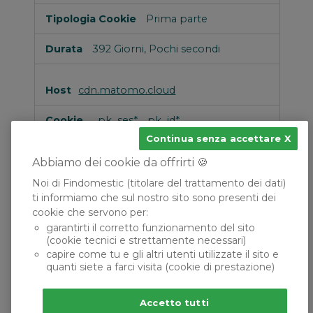
Prima parte
392 Giorni, Pochi secondi
cdn.matomo.cloud
_pk_ses*, _pk_id*
Continua senza accettare
Terze parti
Abbiamo dei cookie da offrirti 🍪
Pochi secondi, 392 Giorni
Noi di Findomestic (titolare del trattamento dei dati)
ti informiamo che sul nostro sito sono presenti dei
cookie che servono per:
garantirti il corretto funzionamento del sito
(cookie tecnici e strettamente necessari)
capire come tu e gli altri utenti utilizzate il sito e
quanti siete a farci visita (cookie di prestazione)
Accetto tutti