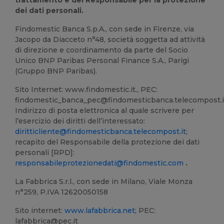
trattamento e del Responsabile per la protezione
dei dati personali.
Findomestic Banca S.p.A., con sede in Firenze, via
Jacopo da Diacceto n°48, società soggetta ad attività
di direzione e coordinamento da parte del Socio
Unico BNP Paribas Personal Finance S.A., Parigi
(Gruppo BNP Paribas).
Sito Internet: www.findomestic.it., PEC:
findomestic_banca_pec@findomesticbanca.telecompost.i
Indirizzo di posta elettronica al quale scrivere per
l’esercizio dei diritti dell’interessato:
diritticliente@findomesticbanca.telecompost.it
;
recapito del Responsabile della protezione dei dati
personali [RPD]:
responsabileprotezionedati@findomestic.com
.
La Fabbrica S.r.l., con sede in Milano, Viale Monza
n°259, P.IVA 12620050158
Sito internet:
www.lafabbrica.net
; PEC:
lafabbrica@pec.it