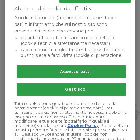
Insegnanti
Abbiamo dei cookie da offrirti 🍪
Profilo
Noi di Findomestic (titolare del trattamento dei
dati) ti informiamo che sul nostro sito sono
Contatti
presenti dei cookie che servono per:
garantirti il corretto funzionamento del sito
(cookie tecnici e strettamente necessari)
capire come tu e gli altri utenti utilizzate il sito e
quanti siete a farci visita (cookie di prestazione)
Accetto tutti
Gestisco
Tutti i cookie sono gestiti direttamente da noi o dai
nostri partner (cookie di prime e terze parti). Per
utilizzare i cookie non strettamente necessari, abbiamo
bisogno del tuo consenso. Per informazioni e
modificare le tue scelte (potrai farlo in qualsiasi
momento) vai alla sezione
Cookie Policy
. Per accettarli
ti basta premere "Accetto tutti" mentre per sceglierli vai
su "Gestisco". Puoi anche rifiutare i cookie non
strettamente necessari con "Continua senza accettare".